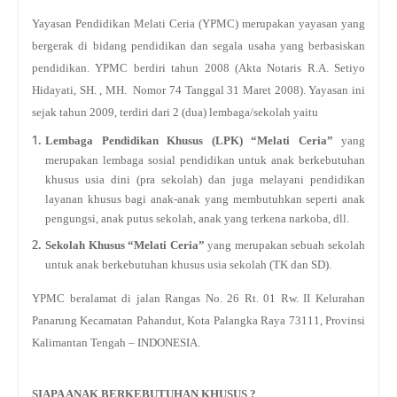
Yayasan Pendidikan Melati Ceria (YPMC) merupakan yayasan yang
bergerak di bidang pendidikan dan segala usaha yang berbasiskan
pendidikan. YPMC b
erdiri tahun 200
8
(Akta Notaris R.A. Setiyo
Hidayati, SH.
, MH.
Nomor
74
Tanggal
31 Maret
200
8). Yayasan ini
sejak tahun 2009, terdiri dari 2 (dua) lembaga/sekolah yaitu
Lembaga Pendidikan Khusus (LPK) “Melati Ceria”
yang
merupakan
lembaga sosial pendidikan untuk anak berkebutuhan
khusus usia dini (pra sekolah)
dan juga melayani pendidikan
layanan khusus bagi anak-anak yang membutuhkan seperti anak
pengungsi, anak putus sekolah, anak yang terkena narkoba, dll.
Sekolah Khusus “Melati Ceria”
yang merupakan
sebuah
sekolah
untuk anak berkebutuhan khusus usia sekolah
(TK dan SD)
.
YPMC beralamat di jalan Rangas No. 2
6
Rt. 01 Rw. II Kelurahan
Panarung Kecamatan Pahandut, Kota Palangka Raya 73111, Provinsi
Kalimantan Tengah – INDONESIA.
SIAPA ANAK BERKEBUTUHAN KHUSUS ?